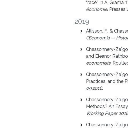
“race.” In A. Gramain 
économie
. Presses 
2019
Allisson, F., & Chas
Œconomia — History
Chassonnery-Zaïgouc
and Eleanor Rathbo
economists
. Routle
Chassonnery-Zaïgouch
Practices, and the P
09.2018
.
Chassonnery-Zaïgouc
Methods? An Essay 
Working Paper 201
Chassonnery-Zaïgouc