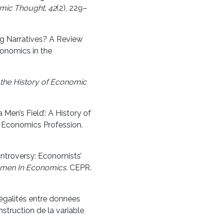
omic Thought
,
42
(2), 229–
ng Narratives? A Review
onomics in the
 the History of Economic
 Men’s Field’: A History of
 Economics Profession.
controversy: Economists’
en In Economics
. CEPR.
négalités entre données
struction de la variable