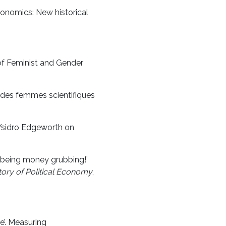
conomics: New historical
of Feminist and Gender
re des femmes scientifiques
 Ysidro Edgeworth on
t being money grubbing!’
tory of Political Economy
,
’. Measuring