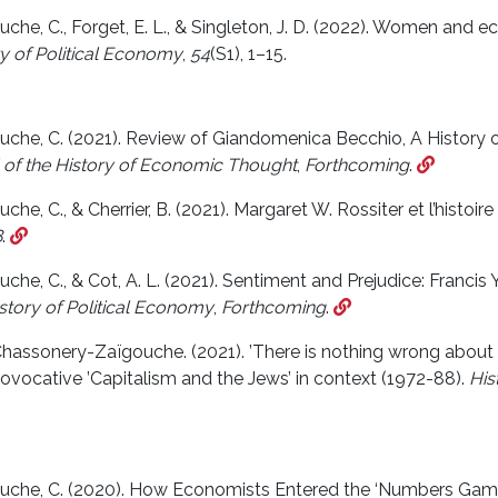
he, C., Forget, E. L., & Singleton, J. D. (2022). Women and e
y of Political Economy
,
54
(S1), 1–15.
he, C. (2021). Review of Giandomenica Becchio, A History 
 of the History of Economic Thought
,
Forthcoming
.
e, C., & Cherrier, B. (2021). Margaret W. Rossiter et l’histoi
8
.
he, C., & Cot, A. L. (2021). Sentiment and Prejudice: Francis
story of Political Economy
,
Forthcoming
.
s; Chassonery-Zaïgouche. (2021). ’There is nothing wrong abou
rovocative ’Capitalism and the Jews’ in context (1972-88).
His
che, C. (2020). How Economists Entered the ‘Numbers Game