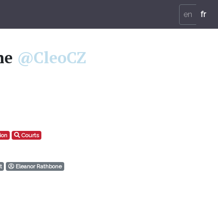
en
fr
he
@CleoCZ
ion
Courts
t
Eleanor Rathbone