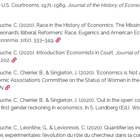
he U.S. Courtrooms, 1971-1989.
Journal of the History of Econ
he, C. (2020). Race in the History of Economics: The Missi
nard’s Illiberal Reformers: Race, Eugenics and American Ec
onomia
,
10
(2), 333–349.
he, C. (2020). Introduction: Economists in Court.
Journal of
–202.
e, C., Cherrier, B., & Singleton, J. (2020). ’Economics is Not a
mic Association’s Committee on the Status of Women in the
N
.
e, C., Cherrier, B., & Singleton, J. (2020). ’Out in the open’ 
first gender reckoning in economics. In S. Lundberg (Ed.),
Wom
e, C., Léontine, G., & Levionnois, C. (2020). Quantifier les i
 expérimentales: l’évolution du rôle du chercheur dans la con