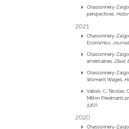
Chassonnery-Zaïgouc
perspectives.
Histor
2021
Chassonnery-Zaïgouc
Economics.
Journal
Chassonnery-Zaïgouch
américaines.
Zilsel
,
Chassonnery-Zaïgouc
Women’s Wages.
Hi
Vallois, C., Nicola
Milton Friedman’s p
53
(2).
2020
Chassonnery-Zaïgou