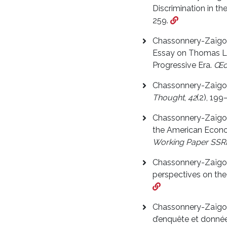
Discrimination in t
259.
Chassonnery-Zaïgouc
Essay on Thomas Leo
Progressive Era.
Œc
Chassonnery-Zaïgouc
Thought
,
42
(2), 199
Chassonnery-Zaïgouch
the American Econo
Working Paper SSR
Chassonnery-Zaïgouch
perspectives on the 
Chassonnery-Zaïgouch
d’enquête et données