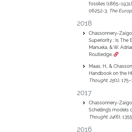
fossiles (1865–1931)
06252-3.
The Europ
2018
Chassonnery-Zaïgouc
Superiority : Is The
Manuela, & W. Adrian
Routledge.
Maas, H., & Chasson
Handbook on the His
Thought
,
25
(1), 175–
2017
Chassonnery-Zaïgouc
Schelling’s models o
Thought
,
24
(6), 135
2016