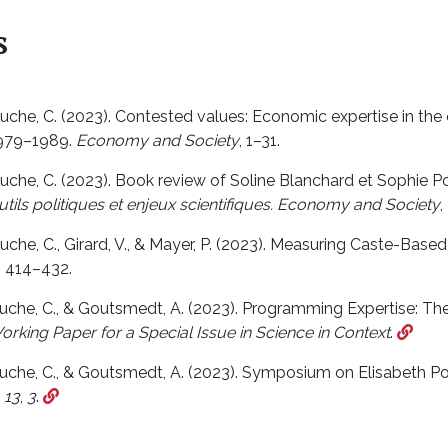
s
che, C. (2023). Contested values: Economic expertise in th
1979–1989.
Economy and Society
, 1–31.
he, C. (2023). Book review of Soline Blanchard et Sophie Poch
Outils politiques et enjeux scientifiques.
Economy and Society
,
he, C., Girard, V., & Mayer, P. (2023). Measuring Caste-Based
, 414–432.
he, C., & Goutsmedt, A. (2023). Programming Expertise: The 
orking Paper for a Special Issue in Science in Context
.
che, C., & Goutsmedt, A. (2023). Symposium on Elisabeth P
.
13
,
3
.