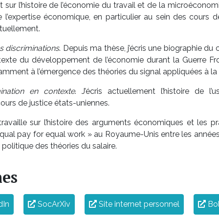
t sur l’histoire de l’économie du travail et de la microéconom
l’expertise économique, en particulier au sein des cours de
tuellement.
s discriminations
. Depuis ma thèse, j’écris une biographie du 
xte du développement de l’économie durant la Guerre Fro
amment à l’émergence des théories du signal appliquées à la 
nation en contexte
. J’écris actuellement l’histoire de 
ours de justice états-uniennes.
 travaille sur l’histoire des arguments économiques et les 
equal pay for equal work » au Royaume-Unis entre les années
 politique des théories du salaire.
nes
dIn
SocArXiv
Site internet personnel
Bol