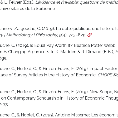
& L. Fellner (Eds.),
L’évidence et l’invisible: questions de métho
Universitaires de la Sorbonne.
sonnery-Zaïgouche, C. (2019). La dette publique: une histoire l
 | Methodology | Philosophy
,
9
(4), 723–829.
he, C. (2019). Is Equal Pay Worth It? Beatrice Potter Webb, 
ne’s Changing Arguments. In K. Madden & R. Dimand (Eds.),
H
dge.
e, C., Herfeld, C., & Pinzòn-Fuchs, E. (2019). Impact Factor P
lace of Survey Articles in the History of Economic.
CHOPEWor
he, C., Herfeld, C., & Pinzòn-Fuchs, E. (2019). New Scope,
on Contemporary Scholarship in History of Economic Thoug
8-07
.
he, C., & Noblet, G. (2019). Antoine Missemer, Les économiste