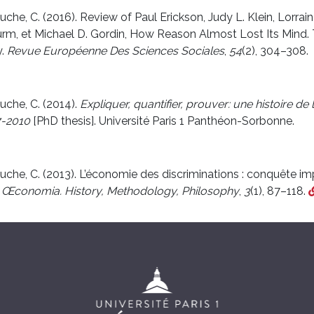
he, C. (2016). Review of Paul Erickson, Judy L. Klein, Lorra
m, et Michael D. Gordin, How Reason Almost Lost Its Mind. 
y.
Revue Européenne Des Sciences Sociales
,
54
(2), 304–308.
che, C. (2014).
Expliquer, quantifier, prouver: une histoire de
7-2010
[PhD thesis]. Université Paris 1 Panthéon-Sorbonne.
he, C. (2013). L’économie des discriminations : conquête impé
.
Œconomia. History, Methodology, Philosophy
,
3
(1), 87–118.