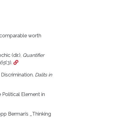
e comparable worth
ic (dir.),
Quantifier
65
(3).
 Discrimination.
Dalits in
Political Element in
opp Berman’s _Thinking