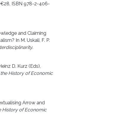
., €28, ISBN 978-2-406-
nowledge and Claiming
ism? In M. Uskali, F. P.
erdisciplinarity
.
einz D. Kurz (Eds),
the History of Economic
extualising Arrow and
e History of Economic