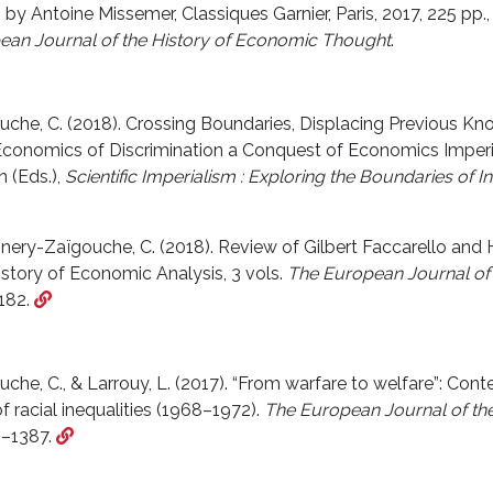
 by Antoine Missemer, Classiques Garnier, Paris, 2017, 225 pp
ean Journal of the History of Economic Thought
.
he, C. (2018). Crossing Boundaries, Displacing Previous K
 Economics of Discrimination a Conquest of Economics Imperial
 (Eds.),
Scientific Imperialism : Exploring the Boundaries of Int
nery-Zaïgouche, C. (2018). Review of Gilbert Faccarello and H
tory of Economic Analysis, 3 vols.
The European Journal of 
182.
he, C., & Larrouy, L. (2017). “From warfare to welfare”: Cont
f racial inequalities (1968–1972).
The European Journal of th
5–1387.