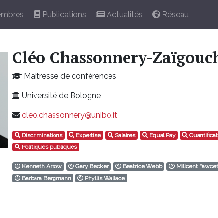
mbres
Publications
Actualités
Réseau
Cléo Chassonnery-Zaïgouc
Maitresse de conférences
Université de Bologne
cleo.chassonnery@unibo.it
Discriminations
Expertise
Salaires
Equal Pay
Quantificat
Politiques publiques
Kenneth Arrow
Gary Becker
Beatrice Webb
Milicent Fawcet
Barbara Bergmann
Phyllis Wallace