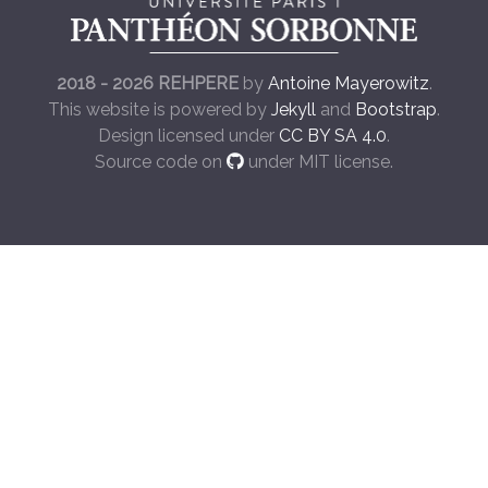
2018 - 2026 REHPERE
by
Antoine Mayerowitz
.
This website is powered by
Jekyll
and
Bootstrap
.
Design licensed under
CC BY SA 4.0
.
Source code on
under MIT license.