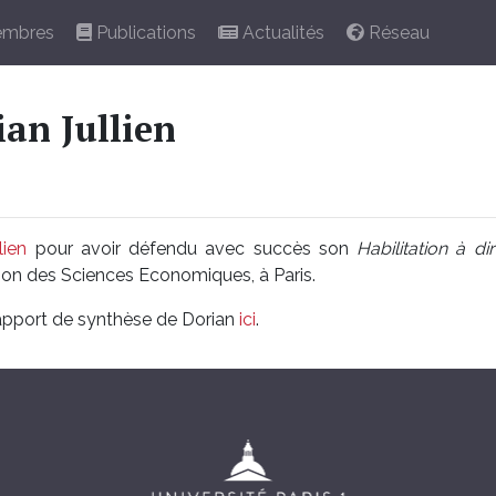
mbres
Publications
Actualités
Réseau
an Jullien
lien
pour avoir défendu avec succès son
Habilitation à d
on des Sciences Economiques, à Paris.
apport de synthèse de Dorian
ici
.