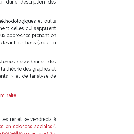
ir d’une description des
méthodologiques et outils
ent celles qui s’appuient
 aux approches prenant en
des interactions (prise en
systèmes désordonnés, des
 la théorie des graphes et
nts », et de l’analyse de
éminaire
les 1er et 3e vendredis à
s-en-sciences-sociales/
.
/
nouvelle
?seminaire=639
.