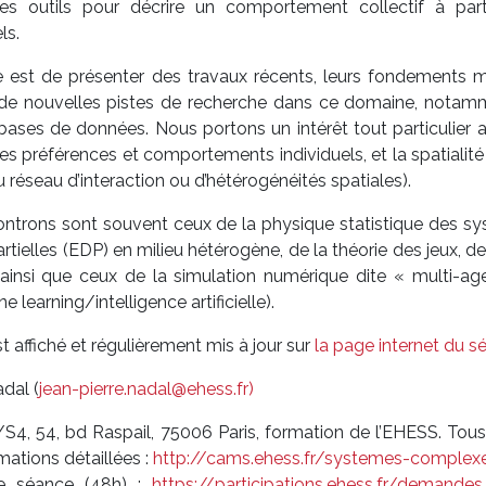
es outils pour décrire un comportement collectif à part
ls.
re est de présenter des travaux récents, leurs fondements 
r de nouvelles pistes de recherche dans ce domaine, notamm
 bases de données. Nous portons un intérêt tout particulier
s préférences et comportements individuels, et la spatialité 
 réseau d’interaction ou d’hétérogénéités spatiales).
ontrons sont souvent ceux de la physique statistique des 
rtielles (EDP) en milieu hétérogène, de la théorie des jeux, de
 ainsi que ceux de la simulation numérique dite « multi-age
learning/intelligence artificielle).
 affiché et régulièrement mis à jour sur
la page internet du s
dal (
jean-pierre.nadal@ehess.fr)
S4, 54, bd Raspail, 75006 Paris, formation de l’EHESS. Tous 
mations détaillées :
http://cams.ehess.fr/systemes-complexe
ue séance (48h) :
https://participations.ehess.fr/demandes