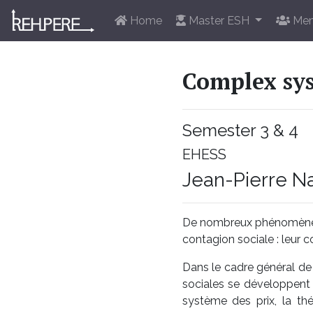
Home
Master ESH
Mem
Complex sys
Semester 3 & 4
EHESS
Jean-Pierre N
De nombreux phénomènes 
contagion sociale : leur 
Dans le cadre général de
sociales se développent à
système des prix, la thé