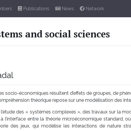
bers
Publications
News
Network
tems and social sciences
adal
socio-économiques résultent d’effets de groupes, de phéno
compréhension théorique repose sur une modélisation des inte
 l’étude des « systèmes complexes », des travaux sur la modé
 l’interface entre la théorie microéconomique standard, où l’
orie des jeux, qui modélise les interactions de nature str