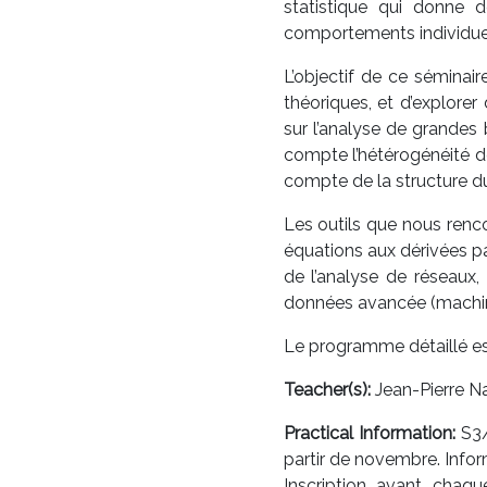
statistique qui donne d
comportements individue
L’objectif de ce séminai
théoriques, et d’explore
sur l’analyse de grandes
compte l’hétérogénéité de
compte de la structure du
Les outils que nous renc
équations aux dérivées pa
de l’analyse de réseaux,
données avancée (machine 
Le programme détaillé est
Teacher(s):
Jean-Pierre Na
Practical Information:
S3/
partir de novembre. Infor
Inscription avant chaq